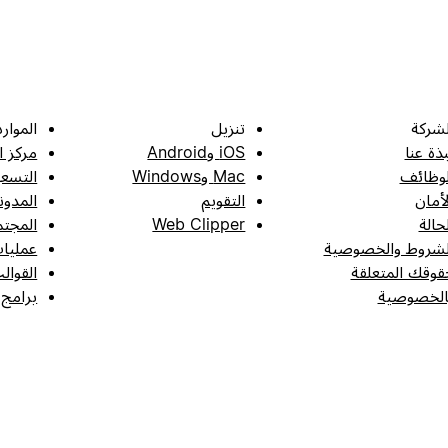
لشركة
تنزيل
الموارد
بذة عنا
iOS وAndroid
مركز ا
لوظائف
Mac وWindows
التسعي
لأمان
التقويم
المدون
لحالة
Web Clipper
المجتم
لشروط والخصوصية
عمليات
قوقك المتعلقة
القوال
الخصوصية
برامج 