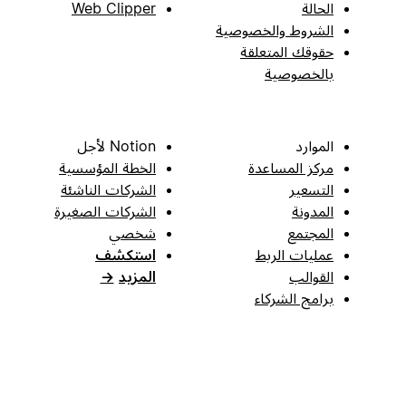
الحالة
Web Clipper
الشروط والخصوصية
حقوقك المتعلقة
بالخصوصية
الموارد
Notion لأجل
مركز المساعدة
الخطة المؤسسية
التسعير
الشركات الناشئة
المدونة
الشركات الصغيرة
المجتمع
شخصي
عمليات الربط
استكشف
القوالب
المزيد
→
برامج الشركاء