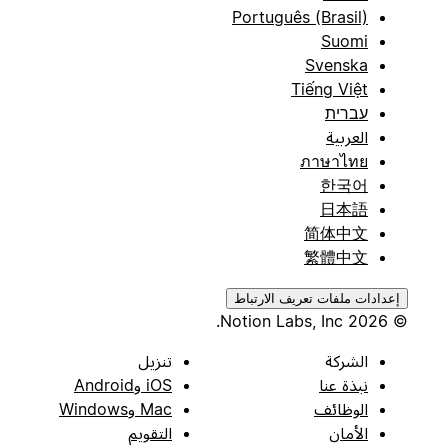
Português (Brasil)
Suomi
Svenska
Tiếng Việt
עברית
العربية
ภาษาไทย
한국어
日本語
简体中文
繁體中文
إعدادات ملفات تعريف الارتباط
© 2026 Notion Labs, Inc.
الشركة
تنزيل
نبذة عنا
iOS وAndroid
الوظائف
Mac وWindows
الأمان
التقويم