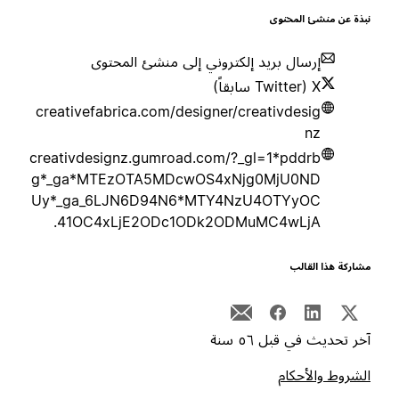
بذة عن منشئ المحتوى
إرسال بريد إلكتروني إلى منشئ المحتوى
X (Twitter سابقاً)
creativefabrica.com/designer/creativdesig
nz
creativdesignz.gumroad.com/?_gl=1*pddrb
g*_ga*MTEzOTA5MDcwOS4xNjg0MjU0ND
Uy*_ga_6LJN6D94N6*MTY4NzU4OTYyOC
41OC4xLjE2ODc1ODk2ODMuMC4wLjA.
شاركة هذا القالب
خر تحديث في قبل ٥٦ سنة
لشروط والأحكام