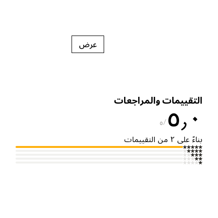
عرض
لتقييمات والمراجعات
٥٫
٥
ناءً على ٢ من التقييمات