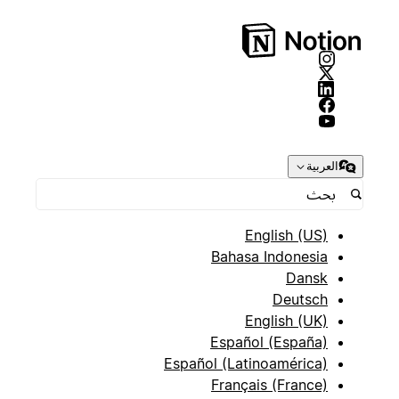
العربية
English (US)
Bahasa Indonesia
Dansk
Deutsch
English (UK)
Español (España)
Español (Latinoamérica)
Français (France)