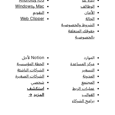
نبذة عنا
iOS وAndroid
الوظائف
Mac وWindows
الأمان
التقويم
الحالة
Web Clipper
الشروط والخصوصية
حقوقك المتعلقة
بالخصوصية
الموارد
Notion لأجل
مركز المساعدة
الخطة المؤسسية
التسعير
الشركات الناشئة
المدونة
الشركات الصغيرة
المجتمع
شخصي
عمليات الربط
استكشف
القوالب
المزيد
→
برامج الشركاء