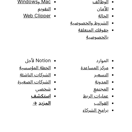
الوظائف
Mac وWindows
الأمان
التقويم
الحالة
Web Clipper
الشروط والخصوصية
حقوقك المتعلقة
بالخصوصية
الموارد
Notion لأجل
مركز المساعدة
الخطة المؤسسية
التسعير
الشركات الناشئة
المدونة
الشركات الصغيرة
المجتمع
شخصي
عمليات الربط
استكشف
القوالب
المزيد
→
برامج الشركاء