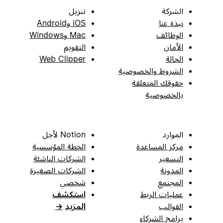
الشركة
تنزيل
نبذة عنا
iOS وAndroid
الوظائف
Mac وWindows
الأمان
التقويم
الحالة
Web Clipper
الشروط والخصوصية
حقوقك المتعلقة
بالخصوصية
الموارد
Notion لأجل
مركز المساعدة
الخطة المؤسسية
التسعير
الشركات الناشئة
المدونة
الشركات الصغيرة
المجتمع
شخصي
عمليات الربط
استكشف
القوالب
المزيد
→
برامج الشركاء