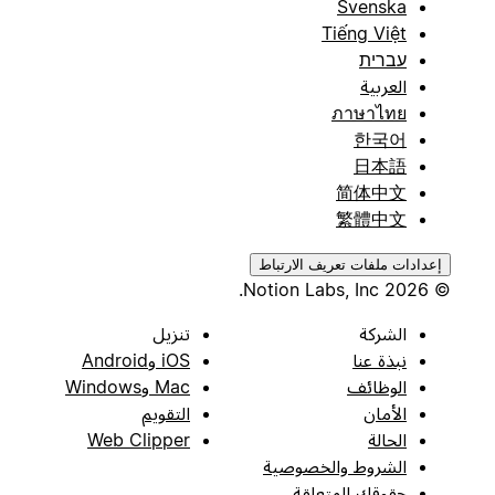
Svenska
Tiếng Việt
עברית
العربية
ภาษาไทย
한국어
日本語
简体中文
繁體中文
إعدادات ملفات تعريف الارتباط
© 2026 Notion Labs, Inc.
الشركة
تنزيل
نبذة عنا
iOS وAndroid
الوظائف
Mac وWindows
الأمان
التقويم
الحالة
Web Clipper
الشروط والخصوصية
حقوقك المتعلقة