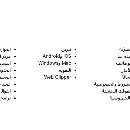
لشركة
تنزيل
الموارد
بذة عنا
iOS وAndroid
مركز ا
لوظائف
Mac وWindows
التسعي
لأمان
التقويم
المدون
لحالة
Web Clipper
المجتم
لشروط والخصوصية
عمليات
قوقك المتعلقة
القوال
الخصوصية
برامج 