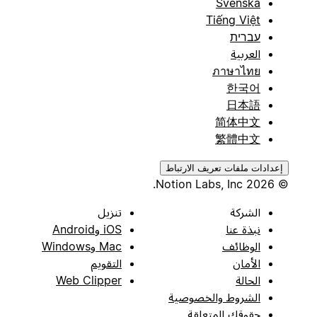
Svenska
Tiếng Việt
עברית
العربية
ภาษาไทย
한국어
日本語
简体中文
繁體中文
إعدادات ملفات تعريف الارتباط
© 2026 Notion Labs, Inc.
الشركة
تنزيل
نبذة عنا
iOS وAndroid
الوظائف
Mac وWindows
الأمان
التقويم
الحالة
Web Clipper
الشروط والخصوصية
حقوقك المتعلقة