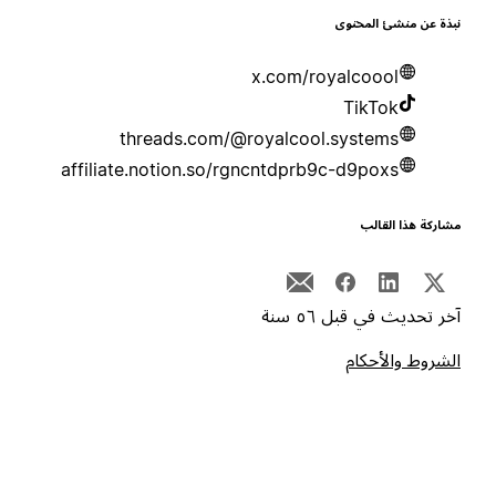
بذة عن منشئ المحتوى
x.com/royalcoool
TikTok
threads.com/@royalcool.systems
affiliate.notion.so/rgncntdprb9c-d9poxs
شاركة هذا القالب
خر تحديث في قبل ٥٦ سنة
لشروط والأحكام