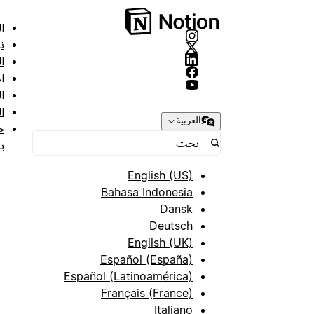
ا
ن
ا
ا
ا
ا
العربية
ح
ب
English (US)
Bahasa Indonesia
Dansk
Deutsch
English (UK)
Español (España)
Español (Latinoamérica)
Français (France)
Italiano