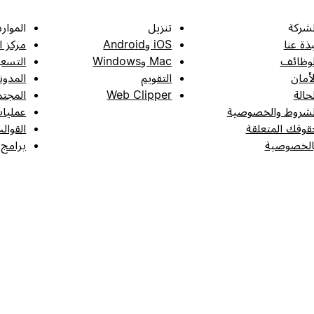
لشركة
تنزيل
الموارد
بذة عنا
iOS وAndroid
مركز ا
لوظائف
Mac وWindows
التسعي
لأمان
التقويم
المدون
لحالة
Web Clipper
المجتم
لشروط والخصوصية
عمليات
قوقك المتعلقة
القوال
الخصوصية
برامج 