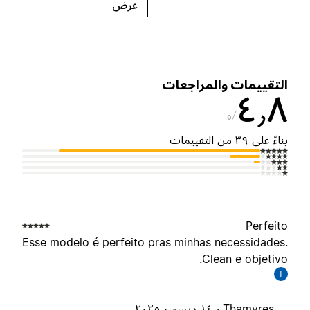
عرض
لتقييمات والمراجعات
٤٫
٥
ناءً على ٣٩ من التقييمات
Perfeit
Esse modelo é perfeito pras minhas necessidades
Clean e objetivo
T
Thamyres ·
١٤ ديسمبر ٢٠٢٥