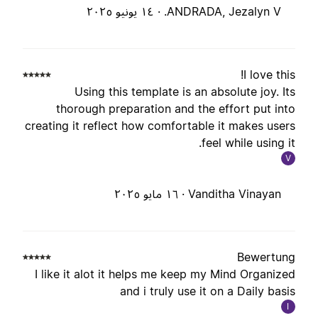
ANDRADA, Jezalyn V. ·
١٤ يونيو ٢٠٢٥
I love this
Using this template is an absolute joy. It
thorough preparation and the effort put int
creating it reflect how comfortable it makes user
feel while using it
V
Vanditha Vinayan ·
١٦ مايو ٢٠٢٥
Bewertun
I like it alot it helps me keep my Mind Organize
and i truly use it on a Daily basi
I