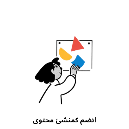
انضم كمنشئ محتوى