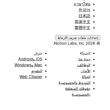
ภาษาไทย
한국어
日本語
简体中文
繁體中文
إعدادات ملفات تعريف الارتباط
© 2026 Notion Labs, Inc.
الشركة
تنزيل
نبذة عنا
iOS وAndroid
الوظائف
Mac وWindows
الأمان
التقويم
الحالة
Web Clipper
الشروط والخصوصية
حقوقك المتعلقة
بالخصوصية