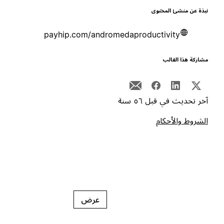
بذة عن منشئ المحتوى
payhip.com/andromedaproductivity
شاركة هذا القالب
خر تحديث في قبل ٥٦ سنة
لشروط والأحكام
عرض