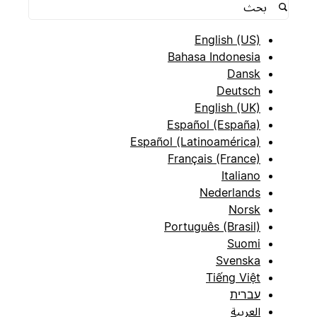
English (US)
Bahasa Indonesia
Dansk
Deutsch
English (UK)
Español (España)
Español (Latinoamérica)
Français (France)
Italiano
Nederlands
Norsk
Português (Brasil)
Suomi
Svenska
Tiếng Việt
עברית
العربية