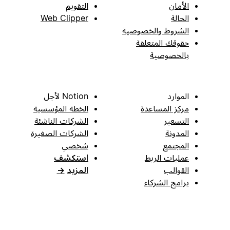
الأمان
التقويم
الحالة
Web Clipper
الشروط والخصوصية
حقوقك المتعلقة
بالخصوصية
الموارد
Notion لأجل
مركز المساعدة
الخطة المؤسسية
التسعير
الشركات الناشئة
المدونة
الشركات الصغيرة
المجتمع
شخصي
عمليات الربط
استكشف
القوالب
المزيد
→
برامج الشركاء