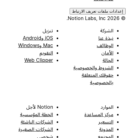
إعدادات ملفات تعريف الارتباط
© 2026 Notion Labs, Inc.
الشركة
تنزيل
نبذة عنا
iOS وAndroid
الوظائف
Mac وWindows
الأمان
التقويم
الحالة
Web Clipper
الشروط والخصوصية
حقوقك المتعلقة
بالخصوصية
الموارد
Notion لأجل
مركز المساعدة
الخطة المؤسسية
التسعير
الشركات الناشئة
المدونة
الشركات الصغيرة
المجتمع
شخصي