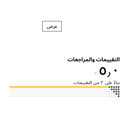
عرض
لتقييمات والمراجعات
٥٫
٥
ناءً على ٢ من التقييمات