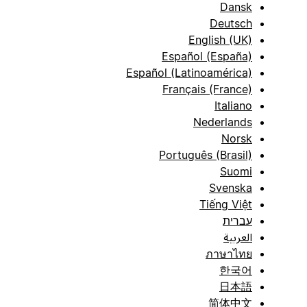
Dansk
Deutsch
English (UK)
Español (España)
Español (Latinoamérica)
Français (France)
Italiano
Nederlands
Norsk
Português (Brasil)
Suomi
Svenska
Tiếng Việt
עברית
العربية
ภาษาไทย
한국어
日本語
简体中文