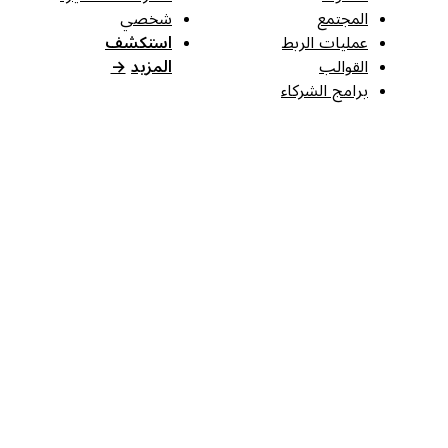
المجتمع
شخصي
عمليات الربط
استكشف
القوالب
المزيد
→
برامج الشركاء