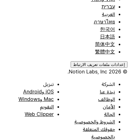
עברית
العربية
ภาษาไทย
한국어
日本語
简体中文
繁體中文
إعدادات ملفات تعريف الارتباط
© 2026 Notion Labs, Inc.
الشركة
تنزيل
نبذة عنا
iOS وAndroid
الوظائف
Mac وWindows
الأمان
التقويم
الحالة
Web Clipper
الشروط والخصوصية
حقوقك المتعلقة
بالخصوصية