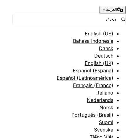
العربية
English (US)
Bahasa Indonesia
Dansk
Deutsch
English (UK)
Español (España)
Español (Latinoamérica)
Français (France)
Italiano
Nederlands
Norsk
Português (Brasil)
Suomi
Svenska
Tiếng Việt