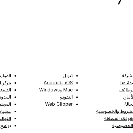
لشركة
تنزيل
الموارد
بذة عنا
iOS وAndroid
مركز ا
لوظائف
Mac وWindows
التسعي
لأمان
التقويم
المدون
لحالة
Web Clipper
المجتم
لشروط والخصوصية
عمليات
قوقك المتعلقة
القوال
الخصوصية
برامج 