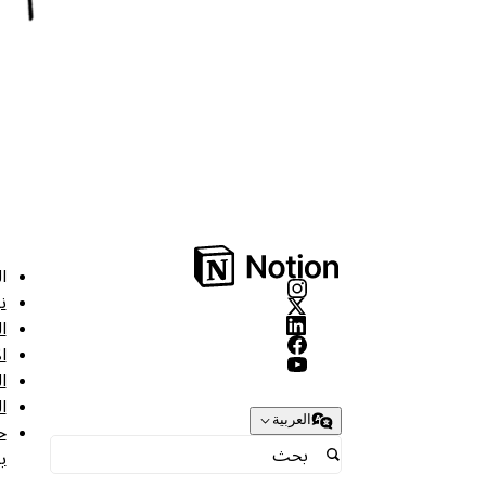
ا
ن
ا
ا
ا
ا
العربية
ح
ب