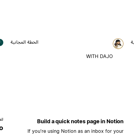
ة
الخطة المجانية
F
WITH DAJO
للف
Build a quick notes page in Notion
to
If you're using Notion as an inbox for your