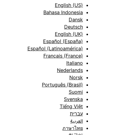
English (US)
Bahasa Indonesia
Dansk
Deutsch
English (UK)
Español (España)
Español (Latinoamérica)
Français (France)
Italiano
Nederlands
Norsk
Português (Brasil)
Suomi
Svenska
Tiếng Việt
עברית
العربية
ภาษาไทย