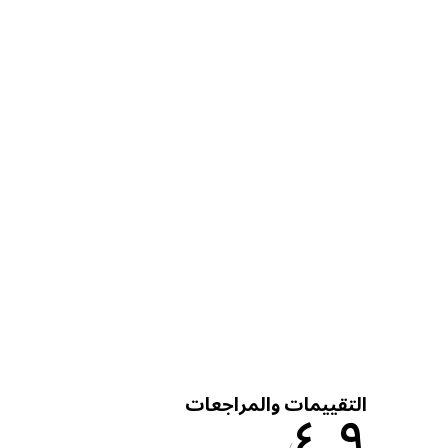
التقييمات والمراجعات
٤٫٩