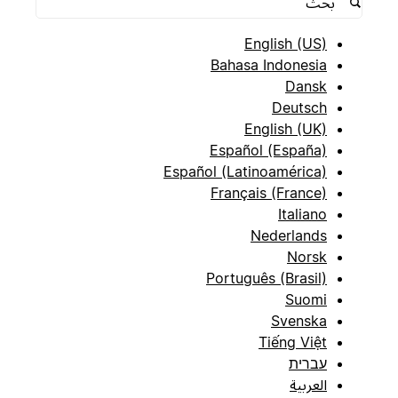
English (US)
Bahasa Indonesia
Dansk
Deutsch
English (UK)
Español (España)
Español (Latinoamérica)
Français (France)
Italiano
Nederlands
Norsk
Português (Brasil)
Suomi
Svenska
Tiếng Việt
עברית
العربية