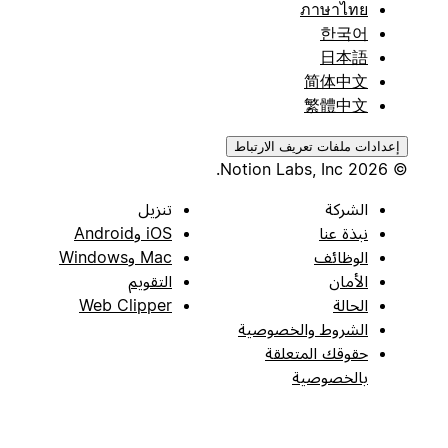
ภาษาไทย
한국어
日本語
简体中文
繁體中文
إعدادات ملفات تعريف الارتباط
© 2026 Notion Labs, Inc.
الشركة
تنزيل
نبذة عنا
iOS وAndroid
الوظائف
Mac وWindows
الأمان
التقويم
الحالة
Web Clipper
الشروط والخصوصية
حقوقك المتعلقة
بالخصوصية