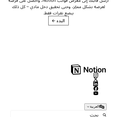
أرسل قالبك إلى معرض قوالب Notion، واحصل على فرصة
لعرضه بشكل مميّز، وحتى تحقيق دخل مادي – كل ذلك
ببضع نقرات فقط.
البدء
→
العربية