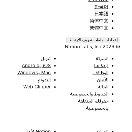
한국어
日本語
简体中文
繁體中文
إعدادات ملفات تعريف الارتباط
© 2026 Notion Labs, Inc.
الشركة
تنزيل
نبذة عنا
iOS وAndroid
الوظائف
Mac وWindows
الأمان
التقويم
الحالة
Web Clipper
الشروط والخصوصية
حقوقك المتعلقة
بالخصوصية
الموارد
Notion لأجل