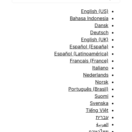
English (US)
Bahasa Indonesia
Dansk
Deutsch
English (UK)
Español (España)
Español (Latinoamérica)
Français (France)
Italiano
Nederlands
Norsk
Português (Brasil)
Suomi
Svenska
Tiếng Việt
עברית
العربية
ภาษาไทย