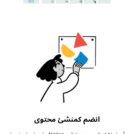
انضم كمنشئ محتوى