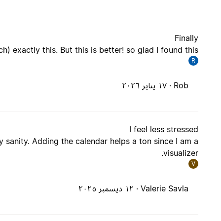
Finally
) exactly this. But this is better! so glad I found this.
R
Rob ·
١٧ يناير ٢٠٢٦
I feel less stressed
y sanity. Adding the calendar helps a ton since I am a
visualizer.
V
Valerie Savla ·
١٢ ديسمبر ٢٠٢٥