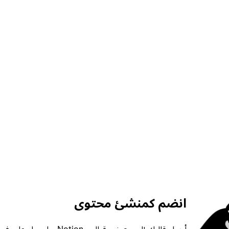
انضم كمنشئ محتوى