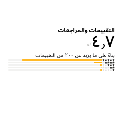
التقييمات والمراجعات
٤٫٧
٥
بناءً على ما يزيد عن ٢٠٠ من التقييمات