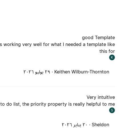
good Template
is working very well for what I needed a template like
this for
K
Keithen Wilburn-Thornton ·
٢٩ يوليو ٢٠٢٦
Very intuitive
to do list, the priority property is really helpful to me
S
Sheldon ·
٢٠ يناير ٢٠٢٦