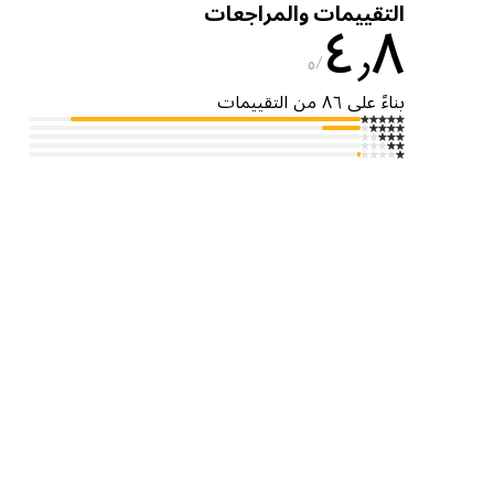
التقييمات والمراجعات
٤٫٨
٥
بناءً على ٨٦ من التقييمات