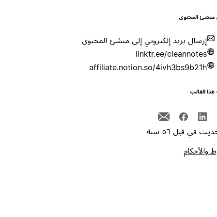
 منشئ المحتوى
إرسال بريد إلكتروني إلى منشئ المحتوى
linktr.ee/cleannotes
affiliate.notion.so/4ivh3bs9b21h
هذا القالب
يث في قبل ٥٦ سنة
 والأحكام