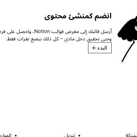
انضم كمنشئ محتوى
أرسل قالبك إلى معرض قوالب ion
وحتى تحقيق دخل مادي – كل ذلك ببضع نقرات فقط.
البدء
→
لشركة
تنزيل
الموارد