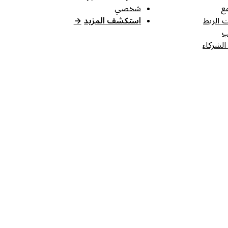
ع
شخصي
 الربط
استكشف المزيد
→
ب
الشركاء