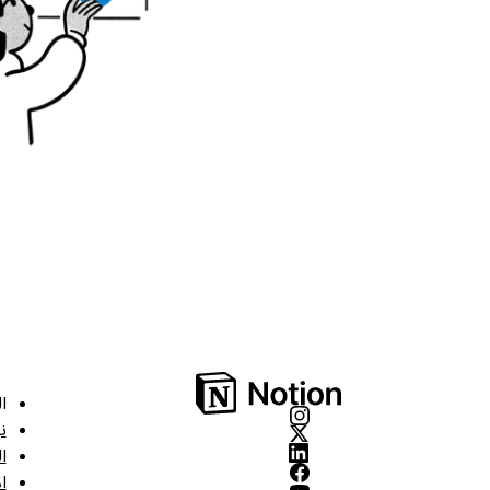
ا
ن
ا
ا