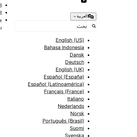
ا
ا
العربية
ح
ب
English (US)
Bahasa Indonesia
Dansk
Deutsch
English (UK)
Español (España)
Español (Latinoamérica)
Français (France)
Italiano
Nederlands
Norsk
Português (Brasil)
Suomi
Svenska