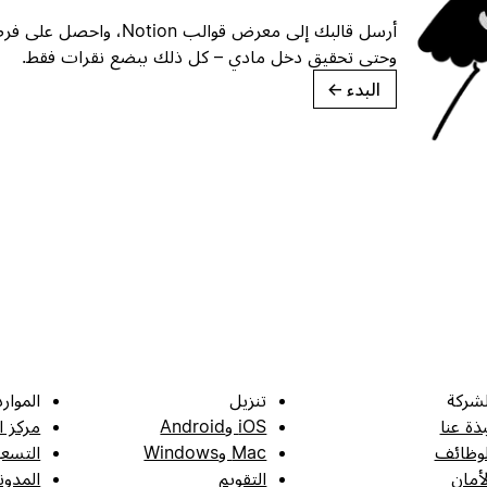
أرسل قالبك إلى معرض قوالب ion
وحتى تحقيق دخل مادي – كل ذلك ببضع نقرات فقط.
البدء
→
لشركة
تنزيل
الموارد
بذة عنا
iOS وAndroid
مركز ا
لوظائف
Mac وWindows
التسعي
لأمان
التقويم
المدون