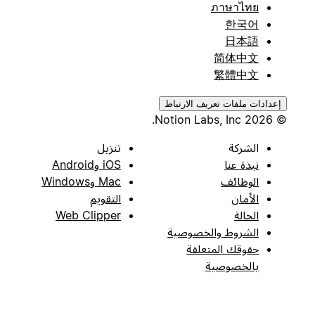
ภาษาไทย
한국어
日本語
简体中文
繁體中文
إعدادات ملفات تعريف الارتباط
© 2026 Notion Labs, Inc.
الشركة
تنزيل
نبذة عنا
iOS وAndroid
الوظائف
Mac وWindows
الأمان
التقويم
الحالة
Web Clipper
الشروط والخصوصية
حقوقك المتعلقة
بالخصوصية