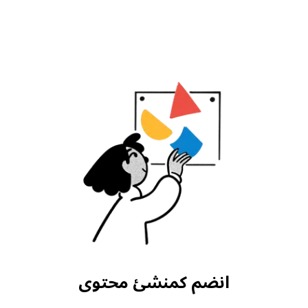
انضم كمنشئ محتوى