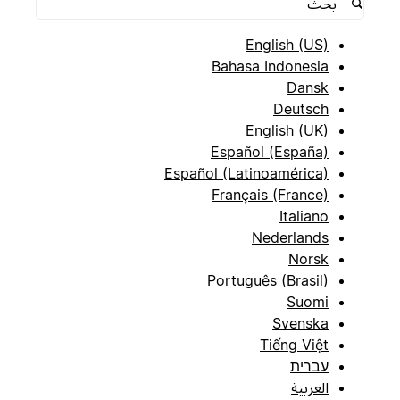
English (US)
Bahasa Indonesia
Dansk
Deutsch
English (UK)
Español (España)
Español (Latinoamérica)
Français (France)
Italiano
Nederlands
Norsk
Português (Brasil)
Suomi
Svenska
Tiếng Việt
עברית
العربية