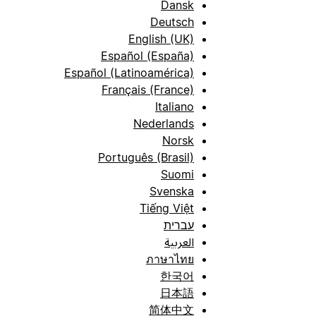
Dansk
Deutsch
English (UK)
Español (España)
Español (Latinoamérica)
Français (France)
Italiano
Nederlands
Norsk
Português (Brasil)
Suomi
Svenska
Tiếng Việt
עברית
العربية
ภาษาไทย
한국어
日本語
简体中文