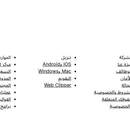
لشركة
تنزيل
الموارد
بذة عنا
iOS وAndroid
مركز ا
لوظائف
Mac وWindows
التسعي
لأمان
التقويم
المدون
لحالة
Web Clipper
المجتم
لشروط والخصوصية
عمليات
قوقك المتعلقة
القوال
الخصوصية
برامج 