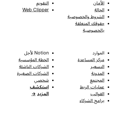
الأمان
التقويم
الحالة
Web Clipper
الشروط والخصوصية
حقوقك المتعلقة
بالخصوصية
الموارد
Notion لأجل
مركز المساعدة
الخطة المؤسسية
التسعير
الشركات الناشئة
المدونة
الشركات الصغيرة
المجتمع
شخصي
عمليات الربط
استكشف
القوالب
المزيد
→
برامج الشركاء