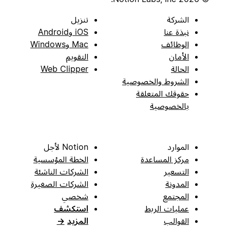
الشركة
تنزيل
نبذة عنا
iOS وAndroid
الوظائف
Mac وWindows
الأمان
التقويم
الحالة
Web Clipper
الشروط والخصوصية
حقوقك المتعلقة
بالخصوصية
الموارد
Notion لأجل
مركز المساعدة
الخطة المؤسسية
التسعير
الشركات الناشئة
المدونة
الشركات الصغيرة
المجتمع
شخصي
عمليات الربط
استكشف
القوالب
المزيد
→