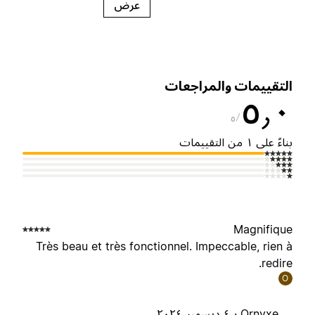
عرض
لتقييمات والمراجعات
٥٫
٥
ناءً على ١ من التقييمات
Magnifiqu
Très beau et très fonctionnel. Impeccable, rien 
redire
O
Ornyxe ·
٤ ديسمبر ٢٠٢٤