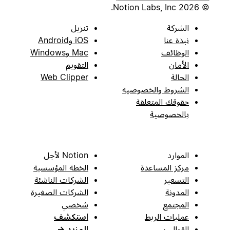
© 2026 Notion Labs, Inc.
الشركة
تنزيل
نبذة عنا
iOS وAndroid
الوظائف
Mac وWindows
الأمان
التقويم
الحالة
Web Clipper
الشروط والخصوصية
حقوقك المتعلقة
بالخصوصية
الموارد
Notion لأجل
مركز المساعدة
الخطة المؤسسية
التسعير
الشركات الناشئة
المدونة
الشركات الصغيرة
المجتمع
شخصي
عمليات الربط
استكشف
القوالب
المزيد
→