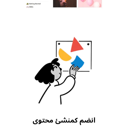
انضم كمنشئ محتوى