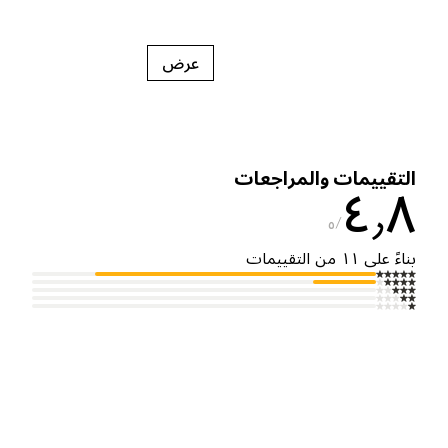
عرض
لتقييمات والمراجعات
٤٫
٥
ناءً على ١١ من التقييمات