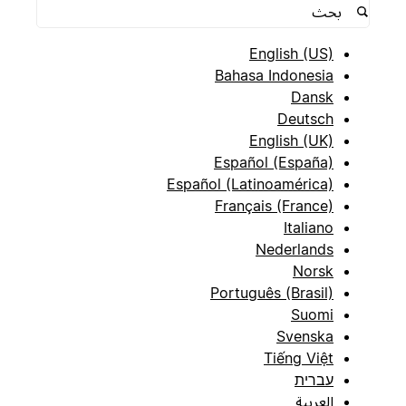
English (US)
Bahasa Indonesia
Dansk
Deutsch
English (UK)
Español (España)
Español (Latinoamérica)
Français (France)
Italiano
Nederlands
Norsk
Português (Brasil)
Suomi
Svenska
Tiếng Việt
עברית
العربية