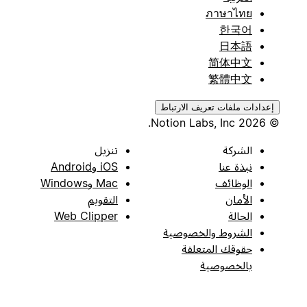
ภาษาไทย
한국어
日本語
简体中文
繁體中文
إعدادات ملفات تعريف الارتباط
© 2026 Notion Labs, Inc.
الشركة
تنزيل
نبذة عنا
iOS وAndroid
الوظائف
Mac وWindows
الأمان
التقويم
الحالة
Web Clipper
الشروط والخصوصية
حقوقك المتعلقة
بالخصوصية