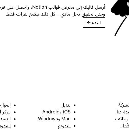
أرسل قالبك إلى معرض قوالب ion
وحتى تحقيق دخل مادي – كل ذلك ببضع نقرات فقط.
البدء
→
لشركة
تنزيل
الموارد
بذة عنا
iOS وAndroid
مركز ا
لوظائف
Mac وWindows
التسعي
لأمان
التقويم
المدون