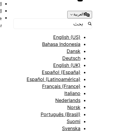
ا
ا
العربية
ح
ب
English (US)
Bahasa Indonesia
Dansk
Deutsch
English (UK)
Español (España)
Español (Latinoamérica)
Français (France)
Italiano
Nederlands
Norsk
Português (Brasil)
Suomi
Svenska