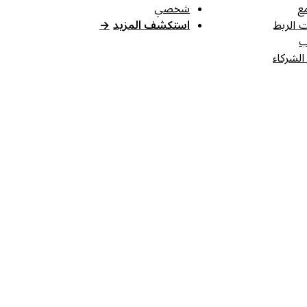
ع
شخصي
 الربط
استكشف المزيد
→
ب
الشركاء