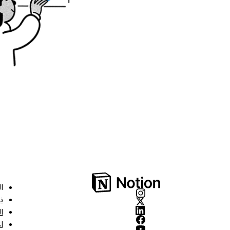
ا
ن
ا
ا