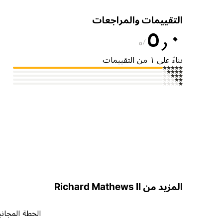
التقييمات والمراجعات
٥٫٠
٥
بناءً على ١ من التقييمات
المزيد من Richard Mathews II
الخطة المجاني