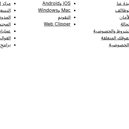
بذة عنا
iOS وAndroid
مركز ا
لوظائف
Mac وWindows
التسعي
لأمان
التقويم
المدون
لحالة
Web Clipper
المجتم
لشروط والخصوصية
عمليات
قوقك المتعلقة
القوال
الخصوصية
برامج 