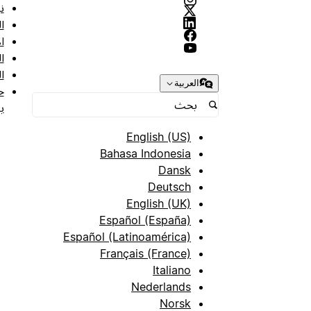
ن
ا
ا
ا
ا
العربية
ح
ب
English (US)
Bahasa Indonesia
Dansk
Deutsch
English (UK)
Español (España)
Español (Latinoamérica)
Français (France)
Italiano
Nederlands
Norsk