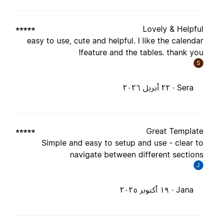
Lovely & Helpfu
easy to use, cute and helpful. I like the calenda
feature and the tables. thank you
S
Sera ·
٢٢ أبريل ٢٠٢٦
Great Templat
Simple and easy to setup and use - clear t
navigate between different section
J
Jana ·
١٩ أكتوبر ٢٠٢٥