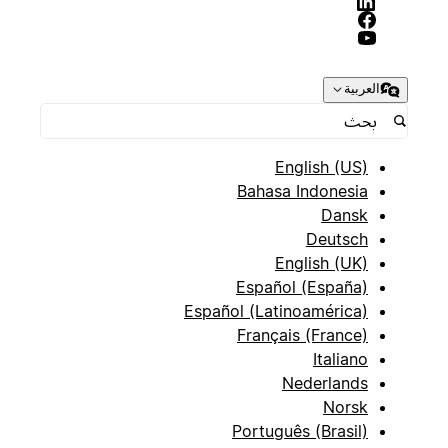
العربية
English (US)
Bahasa Indonesia
Dansk
Deutsch
English (UK)
Español (España)
Español (Latinoamérica)
Français (France)
Italiano
Nederlands
Norsk
Português (Brasil)