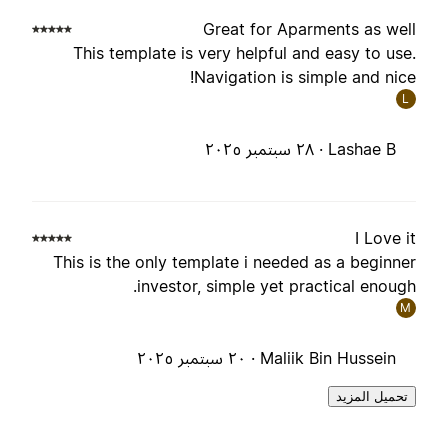
Great for Aparments as wel
This template is very helpful and easy to use
Navigation is simple and nice
L
Lashae B ·
٢٨ سبتمبر ٢٠٢٥
I Love i
This is the only template i needed as a beginne
investor, simple yet practical enough
M
Maliik Bin Hussein ·
٢٠ سبتمبر ٢٠٢٥
تحميل المزيد