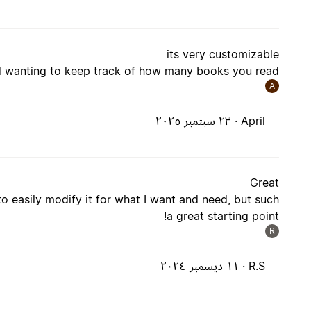
its very customizable
 wanting to keep track of how many books you read
A
April ·
٢٣ سبتمبر ٢٠٢٥
Great
to easily modify it for what I want and need, but such
a great starting point!
R
R.S ·
١١ ديسمبر ٢٠٢٤