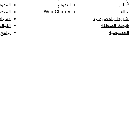
لأمان
التقويم
المدون
لحالة
Web Clipper
المجتم
لشروط والخصوصية
عمليات
قوقك المتعلقة
القوال
الخصوصية
برامج 