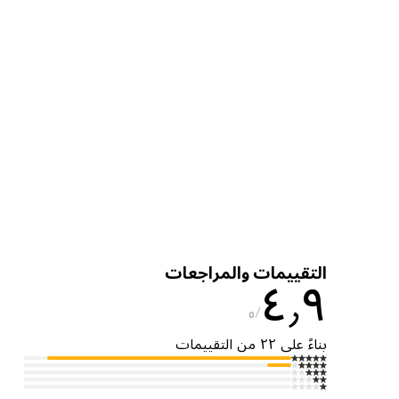
التقييمات والمراجعات
٤٫٩
٥
بناءً على ٢٢ من التقييمات