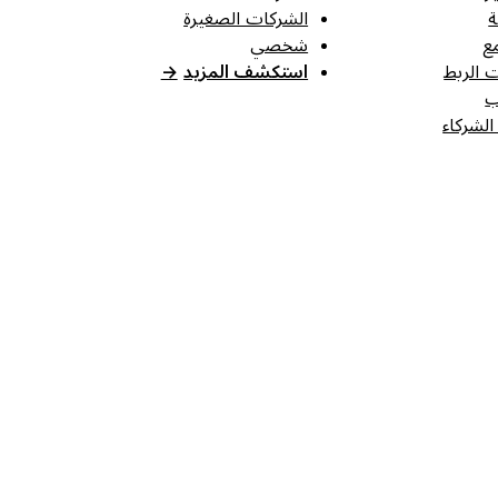
ة
الشركات الصغيرة
ع
شخصي
 الربط
استكشف المزيد
→
ب
الشركاء