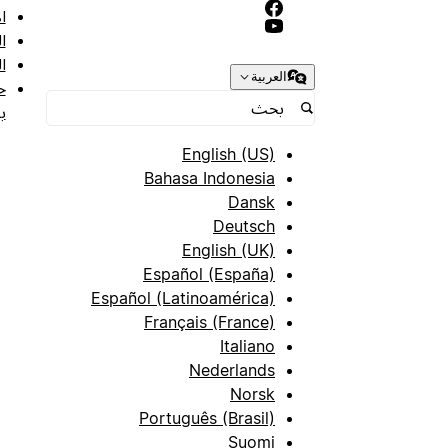
ا
ا
ا
العربية
ح
ب
English (US)
Bahasa Indonesia
Dansk
Deutsch
English (UK)
Español (España)
Español (Latinoamérica)
Français (France)
Italiano
Nederlands
Norsk
Português (Brasil)
Suomi