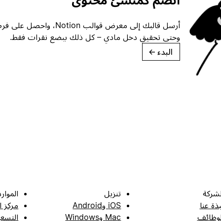
انضم كمنشئ محتوى
أرسل قالبك إلى معرض قوالب ion
وحتى تحقيق دخل مادي – كل ذلك ببضع نقرات فقط.
البدء
→
لشركة
تنزيل
الموارد
بذة عنا
iOS وAndroid
مركز ا
لوظائف
Mac وWindows
التسعي