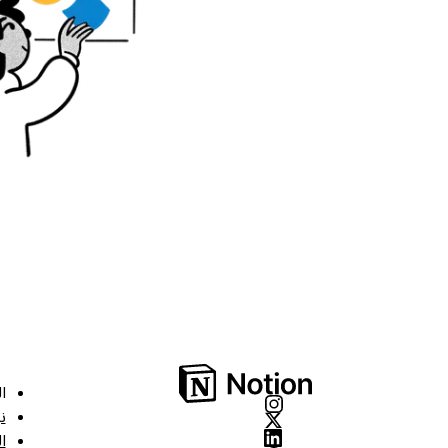
ا
ن
ا