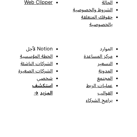
الحالة
Web Clipper
الشروط والخصوصية
حقوقك المتعلقة
بالخصوصية
الموارد
Notion لأجل
مركز المساعدة
الخطة المؤسسية
التسعير
الشركات الناشئة
المدونة
الشركات الصغيرة
المجتمع
شخصي
عمليات الربط
استكشف
القوالب
المزيد
→
برامج الشركاء