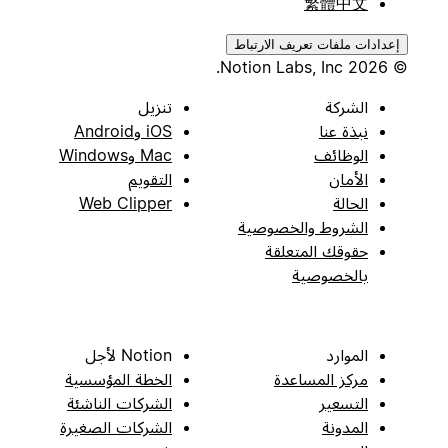
繁體中文
إعدادات ملفات تعريف الارتباط
© 2026 Notion Labs, Inc.
الشركة
تنزيل
نبذة عنا
iOS وAndroid
الوظائف
Mac وWindows
الأمان
التقويم
الحالة
Web Clipper
الشروط والخصوصية
حقوقك المتعلقة
بالخصوصية
الموارد
Notion لأجل
مركز المساعدة
الخطة المؤسسية
التسعير
الشركات الناشئة
المدونة
الشركات الصغيرة