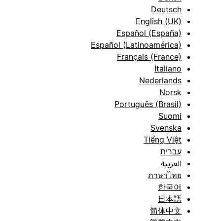
Deutsch
English (UK)
Español (España)
Español (Latinoamérica)
Français (France)
Italiano
Nederlands
Norsk
Português (Brasil)
Suomi
Svenska
Tiếng Việt
עברית
العربية
ภาษาไทย
한국어
日本語
简体中文