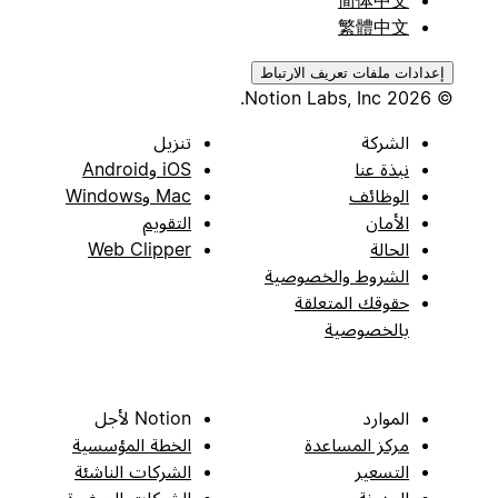
繁體中文
إعدادات ملفات تعريف الارتباط
© 2026 Notion Labs, Inc.
الشركة
تنزيل
نبذة عنا
iOS وAndroid
الوظائف
Mac وWindows
الأمان
التقويم
الحالة
Web Clipper
الشروط والخصوصية
حقوقك المتعلقة
بالخصوصية
الموارد
Notion لأجل
مركز المساعدة
الخطة المؤسسية
التسعير
الشركات الناشئة
المدونة
الشركات الصغيرة