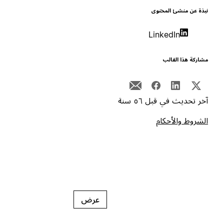
بذة عن منشئ المحتوى
LinkedIn
شاركة هذا القالب
خر تحديث في قبل ٥٦ سنة
لشروط والأحكام
عرض