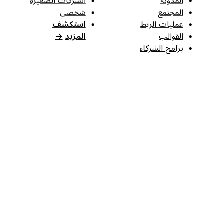
المجتمع
شخصي
عمليات الربط
استكشف
القوالب
المزيد
→
برامج الشركاء