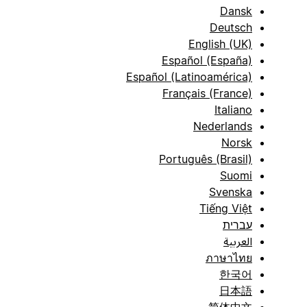
Dansk
Deutsch
English (UK)
Español (España)
Español (Latinoamérica)
Français (France)
Italiano
Nederlands
Norsk
Português (Brasil)
Suomi
Svenska
Tiếng Việt
עברית
العربية
ภาษาไทย
한국어
日本語
简体中文