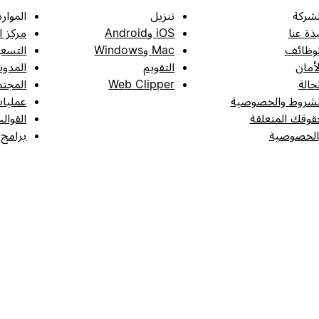
لشركة
تنزيل
الموارد
بذة عنا
iOS وAndroid
مركز ا
لوظائف
Mac وWindows
التسعي
لأمان
التقويم
المدون
لحالة
Web Clipper
المجتم
لشروط والخصوصية
عمليات
قوقك المتعلقة
القوال
الخصوصية
برامج 