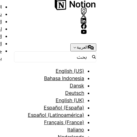
ا
ن
ا
ا
ا
ا
العربية
ح
ب
English (US)
Bahasa Indonesia
Dansk
Deutsch
English (UK)
Español (España)
Español (Latinoamérica)
Français (France)
Italiano