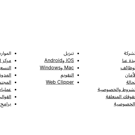
لشركة
تنزيل
الموارد
بذة عنا
iOS وAndroid
مركز ا
لوظائف
Mac وWindows
التسعي
لأمان
التقويم
المدون
لحالة
Web Clipper
المجتم
لشروط والخصوصية
عمليات
قوقك المتعلقة
القوال
الخصوصية
برامج 