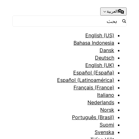
العربية
English (US)
Bahasa Indonesia
Dansk
Deutsch
English (UK)
Español (España)
Español (Latinoamérica)
Français (France)
Italiano
Nederlands
Norsk
Português (Brasil)
Suomi
Svenska