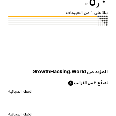
٥٫
٥
ناءً على ١ من التقييمات
لمزيد من GrowthHacking.World
صفّح ٣ من القوالب
الخطة المجانية
الخطة المجانية