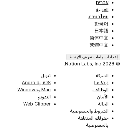
עברית
العربية
ภาษาไทย
한국어
日本語
简体中文
繁體中文
إعدادات ملفات تعريف الارتباط
© 2026 Notion Labs, Inc.
الشركة
تنزيل
نبذة عنا
iOS وAndroid
الوظائف
Mac وWindows
الأمان
التقويم
الحالة
Web Clipper
الشروط والخصوصية
حقوقك المتعلقة
بالخصوصية