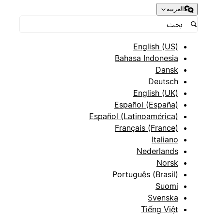
العربية
English (US)
Bahasa Indonesia
Dansk
Deutsch
English (UK)
Español (España)
Español (Latinoamérica)
Français (France)
Italiano
Nederlands
Norsk
Português (Brasil)
Suomi
Svenska
Tiếng Việt