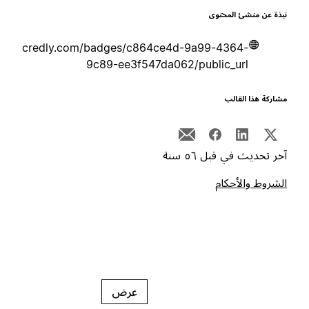
بذة عن منشئ المحتوى
credly.com/badges/c864ce4d-9a99-4364-
9c89-ee3f547da062/public_url
شاركة هذا القالب
خر تحديث في قبل ٥٦ سنة
لشروط والأحكام
عرض