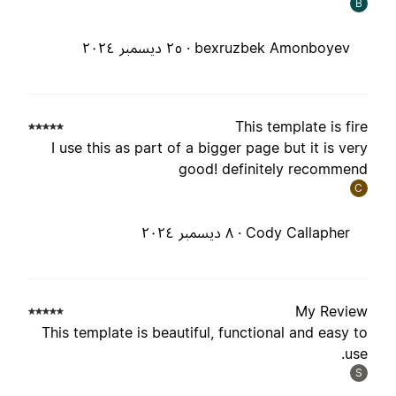
B
bexruzbek Amonboyev ·
٢٥ ديسمبر ٢٠٢٤
This template is fir
I use this as part of a bigger page but it is ver
good! definitely recommen
C
Cody Callapher ·
٨ ديسمبر ٢٠٢٤
My Revie
This template is beautiful, functional and easy t
use
S