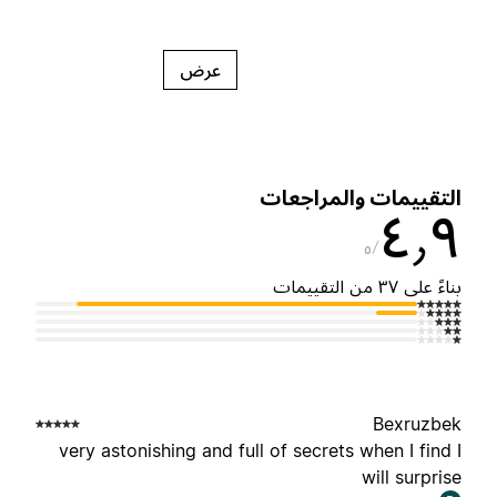
عرض
لتقييمات والمراجعات
٤٫
٥
ناءً على ٣٧ من التقييمات
Bexruzbe
very astonishing and full of secrets when I find 
will surpris