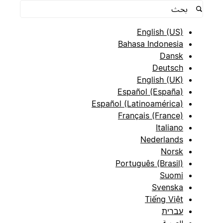
English (US)
Bahasa Indonesia
Dansk
Deutsch
English (UK)
Español (España)
Español (Latinoamérica)
Français (France)
Italiano
Nederlands
Norsk
Português (Brasil)
Suomi
Svenska
Tiếng Việt
עברית
العربية