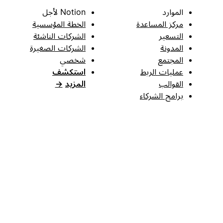
الموارد
Notion لأجل
مركز المساعدة
الخطة المؤسسية
التسعير
الشركات الناشئة
المدونة
الشركات الصغيرة
المجتمع
شخصي
عمليات الربط
استكشف
القوالب
المزيد
→
برامج الشركاء