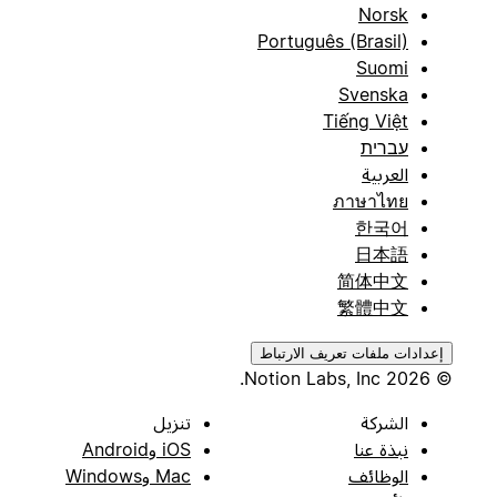
Norsk
Português (Brasil)
Suomi
Svenska
Tiếng Việt
עברית
العربية
ภาษาไทย
한국어
日本語
简体中文
繁體中文
إعدادات ملفات تعريف الارتباط
© 2026 Notion Labs, Inc.
الشركة
تنزيل
نبذة عنا
iOS وAndroid
الوظائف
Mac وWindows