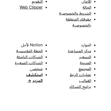
الأمان
التقويم
الحالة
Web Clipper
الشروط والخصوصية
حقوقك المتعلقة
بالخصوصية
الموارد
Notion لأجل
مركز المساعدة
الخطة المؤسسية
التسعير
الشركات الناشئة
المدونة
الشركات الصغيرة
المجتمع
شخصي
عمليات الربط
استكشف
القوالب
المزيد
→
برامج الشركاء