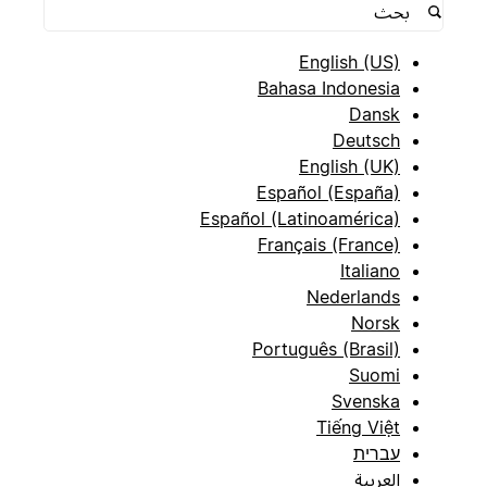
English (US)
Bahasa Indonesia
Dansk
Deutsch
English (UK)
Español (España)
Español (Latinoamérica)
Français (France)
Italiano
Nederlands
Norsk
Português (Brasil)
Suomi
Svenska
Tiếng Việt
עברית
العربية