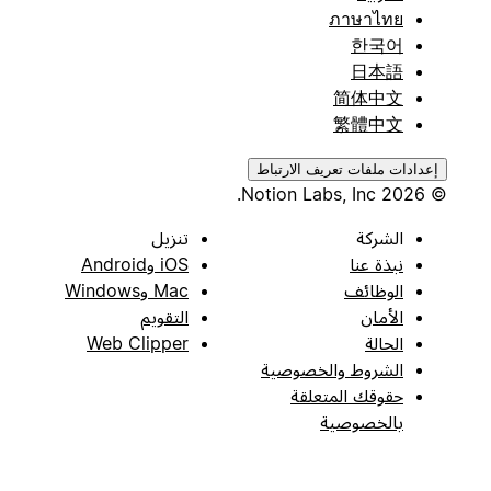
ภาษาไทย
한국어
日本語
简体中文
繁體中文
إعدادات ملفات تعريف الارتباط
© 2026 Notion Labs, Inc.
الشركة
تنزيل
نبذة عنا
iOS وAndroid
الوظائف
Mac وWindows
الأمان
التقويم
الحالة
Web Clipper
الشروط والخصوصية
حقوقك المتعلقة
بالخصوصية