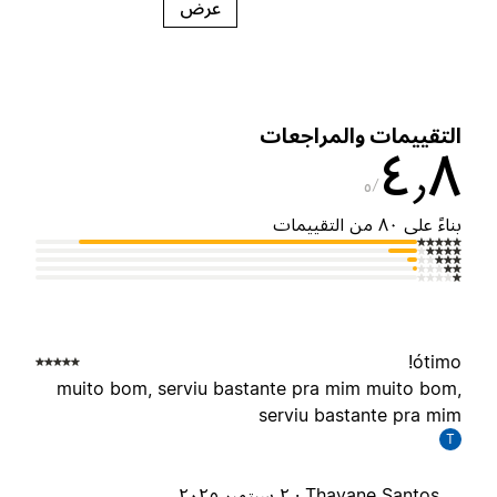
عرض
لتقييمات والمراجعات
٤٫
٥
ناءً على ٨٠ من التقييمات
ótimo
muito bom, serviu bastante pra mim muito bom
serviu bastante pra mi
T
Thayane Santos ·
٢ سبتمبر ٢٠٢٥