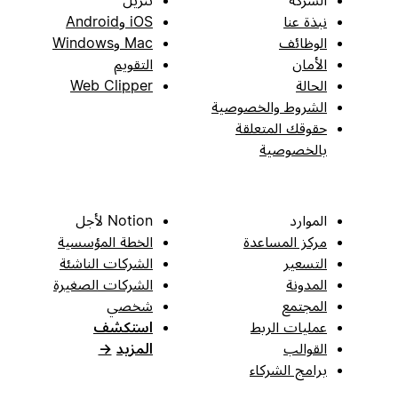
نبذة عنا
iOS وAndroid
الوظائف
Mac وWindows
الأمان
التقويم
الحالة
Web Clipper
الشروط والخصوصية
حقوقك المتعلقة
بالخصوصية
الموارد
Notion لأجل
مركز المساعدة
الخطة المؤسسية
التسعير
الشركات الناشئة
المدونة
الشركات الصغيرة
المجتمع
شخصي
عمليات الربط
استكشف
القوالب
المزيد
→
برامج الشركاء