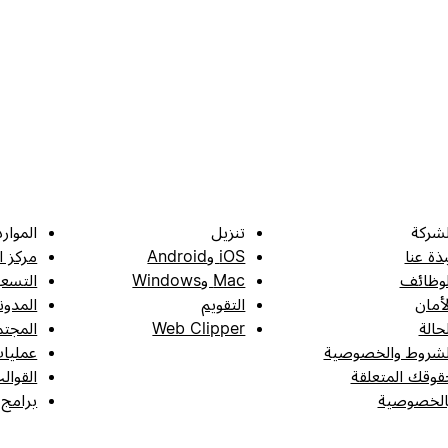
لشركة
تنزيل
الموارد
بذة عنا
iOS وAndroid
مركز ا
لوظائف
Mac وWindows
التسعي
لأمان
التقويم
المدون
لحالة
Web Clipper
المجتم
لشروط والخصوصية
عمليات
قوقك المتعلقة
القوال
الخصوصية
برامج 