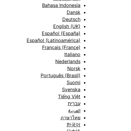
Bahasa Indonesia
Dansk
Deutsch
English (UK)
Español (España)
Español (Latinoamérica)
Français (France)
Italiano
Nederlands
Norsk
Português (Brasil)
Suomi
Svenska
Tiếng Việt
עברית
العربية
ภาษาไทย
한국어