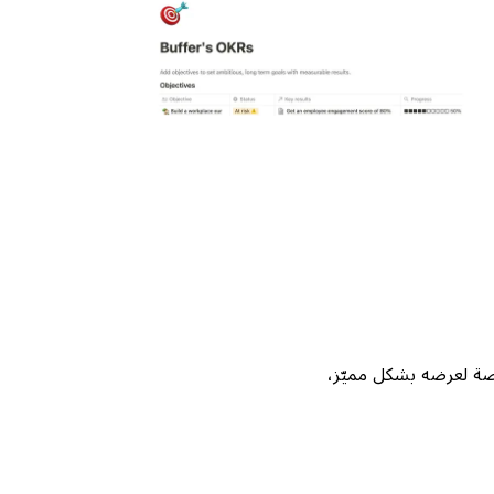
Not، واحصل على فرصة لعرضه بشكل مميّز،