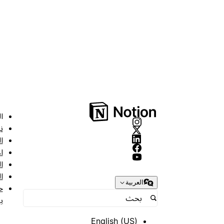
ا
ن
ا
ا
ا
ا
العربية
ح
ب
English (US)