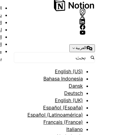
ا
ن
ا
ا
ا
ا
العربية
ح
ب
English (US)
Bahasa Indonesia
Dansk
Deutsch
English (UK)
Español (España)
Español (Latinoamérica)
Français (France)
Italiano