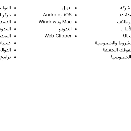
لشركة
تنزيل
الموارد
بذة عنا
iOS وAndroid
مركز ا
لوظائف
Mac وWindows
التسعي
لأمان
التقويم
المدون
لحالة
Web Clipper
المجتم
لشروط والخصوصية
عمليات
قوقك المتعلقة
القوال
الخصوصية
برامج 