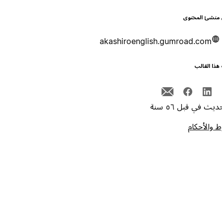
 منشئ المحتوى
akashiroenglish.gumroad.com
هذا القالب
يث في قبل ٥٦ سنة
 والأحكام