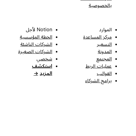
بالخصوصية
الموارد
Notion لأجل
مركز المساعدة
الخطة المؤسسية
التسعير
الشركات الناشئة
المدونة
الشركات الصغيرة
المجتمع
شخصي
عمليات الربط
استكشف
القوالب
المزيد
→
برامج الشركاء