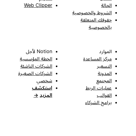
الحالة
Web Clipper
الشروط والخصوصية
حقوقك المتعلقة
بالخصوصية
الموارد
Notion لأجل
مركز المساعدة
الخطة المؤسسية
التسعير
الشركات الناشئة
المدونة
الشركات الصغيرة
المجتمع
شخصي
عمليات الربط
استكشف
القوالب
المزيد
→
برامج الشركاء