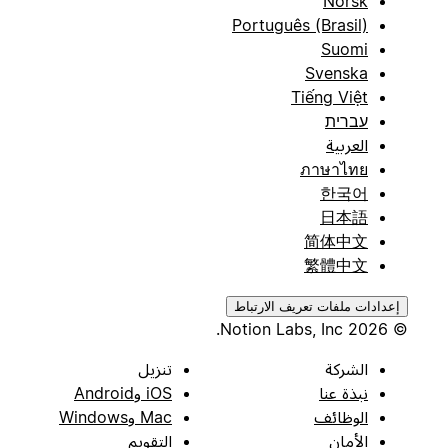
Norsk
Português (Brasil)
Suomi
Svenska
Tiếng Việt
עברית
العربية
ภาษาไทย
한국어
日本語
简体中文
繁體中文
إعدادات ملفات تعريف الارتباط
© 2026 Notion Labs, Inc.
الشركة
تنزيل
نبذة عنا
iOS وAndroid
الوظائف
Mac وWindows
الأمان
التقويم