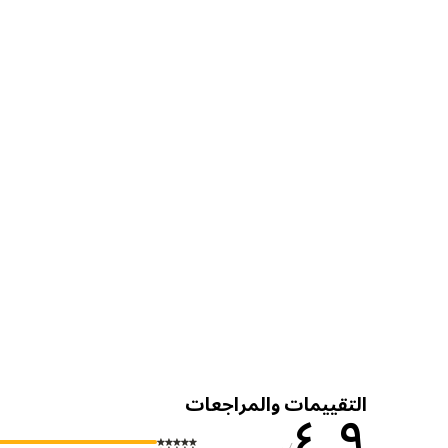
التقييمات والمراجعات
٤٫٩