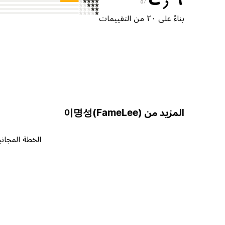
٥
بناءً على ٢٠ من التقييمات
المزيد من 이명성(FameLee)
الخطة المجاني