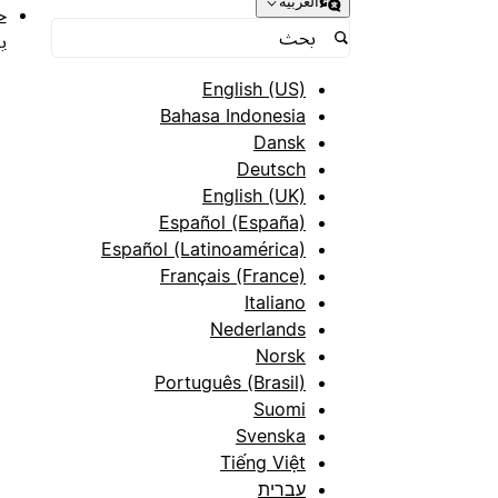
العربية
ح
ب
English (US)
Bahasa Indonesia
Dansk
Deutsch
English (UK)
Español (España)
Español (Latinoamérica)
Français (France)
Italiano
Nederlands
Norsk
Português (Brasil)
Suomi
Svenska
Tiếng Việt
עברית