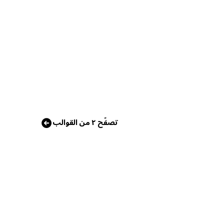
تصفّح ٢ من القوالب