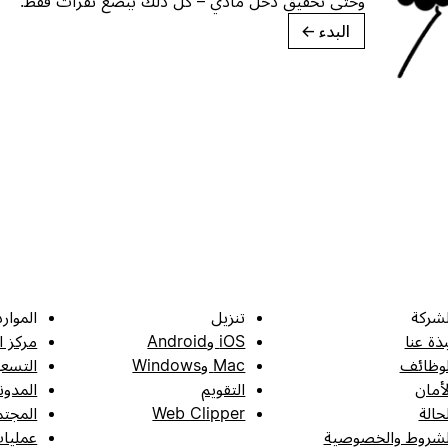
وحتى تحقيق دخل مادي – كل ذلك ببضع نقرات فقط.
البدء
→
لشركة
تنزيل
الموارد
بذة عنا
iOS وAndroid
مركز ا
لوظائف
Mac وWindows
التسعي
لأمان
التقويم
المدون
لحالة
Web Clipper
المجتم
لشروط والخصوصية
عمليات