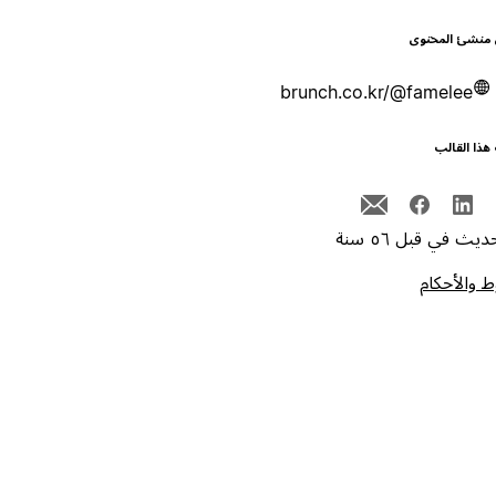
 منشئ المحتوى
brunch.co.kr/@famelee
هذا القالب
يث في قبل ٥٦ سنة
 والأحكام