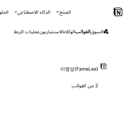
المنتَج
الذكاء الاصطناعي
الحلو
السوق
القوالب
الوكلاء
الاستشاريون
عمليات الربط
이명성(FameLee)
2 من القوالب