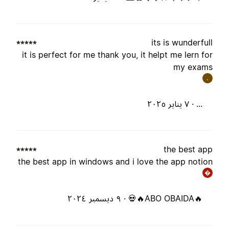
its is wunderful
it is perfect for me thank you, it helpt me lern fo
my exam
.
... ·
٧ يناير ٢٠٢٥
the best ap
the best app in windows and i love the app notio
�
🔥ABO OBAIDA🔥💀 ·
٩ ديسمبر ٢٠٢٤