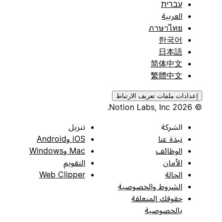
עברית
العربية
ภาษาไทย
한국어
日本語
简体中文
繁體中文
إعدادات ملفات تعريف الارتباط
© 2026 Notion Labs, Inc.
الشركة
تنزيل
نبذة عنا
iOS وAndroid
الوظائف
Mac وWindows
الأمان
التقويم
الحالة
Web Clipper
الشروط والخصوصية
حقوقك المتعلقة
بالخصوصية