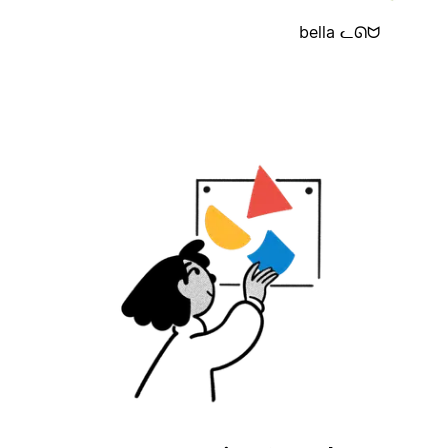
bella ᓚᘏᗢ