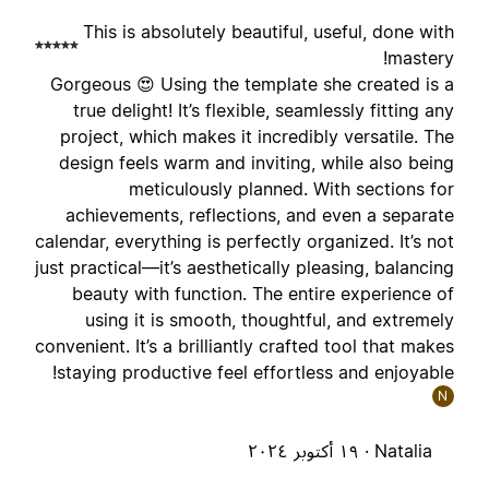
This is absolutely beautiful, useful, done wit
mastery
Gorgeous 😍 Using the template she created is 
true delight! It’s flexible, seamlessly fitting an
project, which makes it incredibly versatile. Th
design feels warm and inviting, while also bein
meticulously planned. With sections fo
achievements, reflections, and even a separat
calendar, everything is perfectly organized. It’s no
just practical—it’s aesthetically pleasing, balancin
beauty with function. The entire experience o
using it is smooth, thoughtful, and extremel
convenient. It’s a brilliantly crafted tool that make
staying productive feel effortless and enjoyable
N
Natalia ·
١٩ أكتوبر ٢٠٢٤