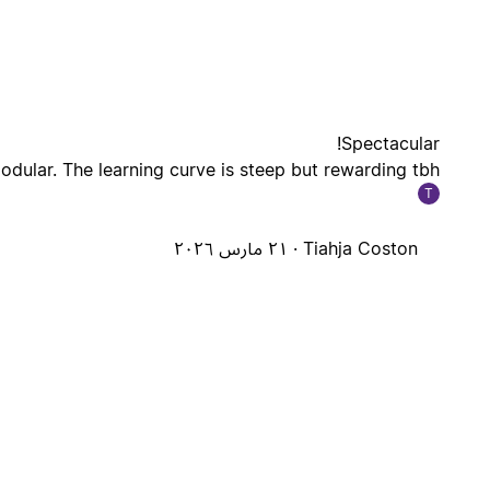
Spectacular!
odular. The learning curve is steep but rewarding tbh
T
Tiahja Coston ·
٢١ مارس ٢٠٢٦