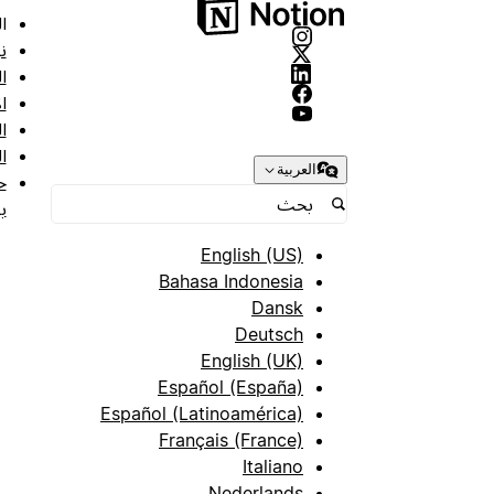
ا
ن
ا
ا
ا
ا
العربية
ح
ب
English (US)
Bahasa Indonesia
Dansk
Deutsch
English (UK)
Español (España)
Español (Latinoamérica)
Français (France)
Italiano
Nederlands