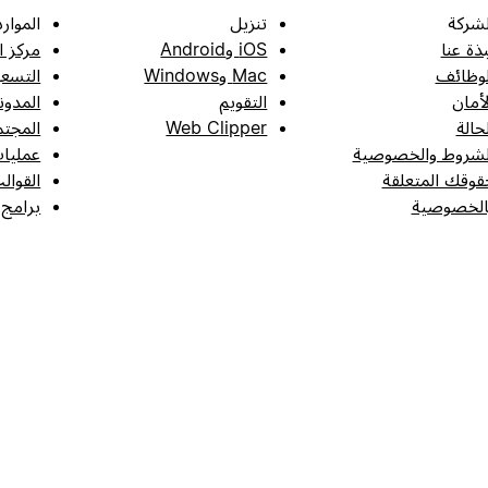
لشركة
تنزيل
الموارد
بذة عنا
iOS وAndroid
مركز ا
لوظائف
Mac وWindows
التسعي
لأمان
التقويم
المدون
لحالة
Web Clipper
المجتم
لشروط والخصوصية
عمليات
قوقك المتعلقة
القوال
الخصوصية
برامج 