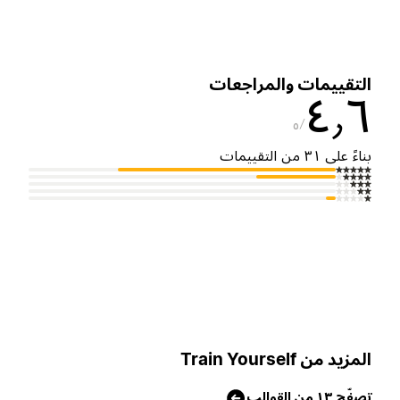
لتقييمات والمراجعات
٤٫
٥
ناءً على ٣١ من التقييمات
لمزيد من Train Yourself
صفّح ١٣ من القوالب