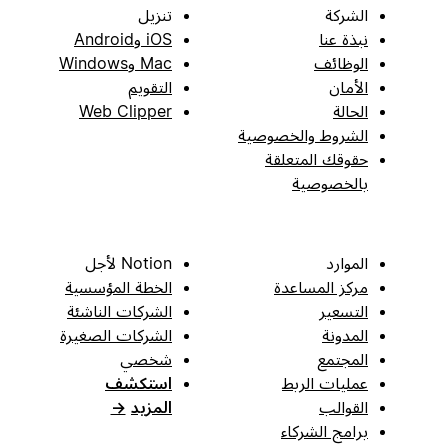
الشركة
تنزيل
نبذة عنا
iOS وAndroid
الوظائف
Mac وWindows
الأمان
التقويم
الحالة
Web Clipper
الشروط والخصوصية
حقوقك المتعلقة
بالخصوصية
الموارد
Notion لأجل
مركز المساعدة
الخطة المؤسسية
التسعير
الشركات الناشئة
المدونة
الشركات الصغيرة
المجتمع
شخصي
عمليات الربط
استكشف
القوالب
المزيد
→
برامج الشركاء